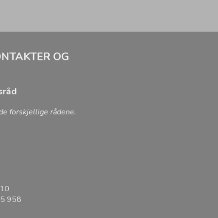
KONTAKTER OG
sråd
de forskjellige rådene.
810
 75 958