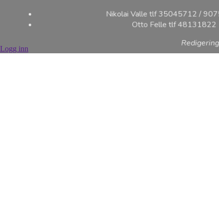
Kontaktpersoner
Nikolai Valle tlf 35045712 / 9
Otto Felle tlf 48131822
Logg inn
Redigering
Ko
gjerstad
Pastor K
97 7