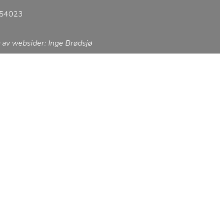
0754023
 av websider: Inge Brødsjø
Pastoren vår bor ikke i
ntakt
tilgjeng
Ta en telefon til 97 74 94 7
avtale en samtale eller hv
@frikirken.no
jetil Karlsen
Gå til
giver
4 94 74
Organisasjonsnumm
Kontonummer: 2