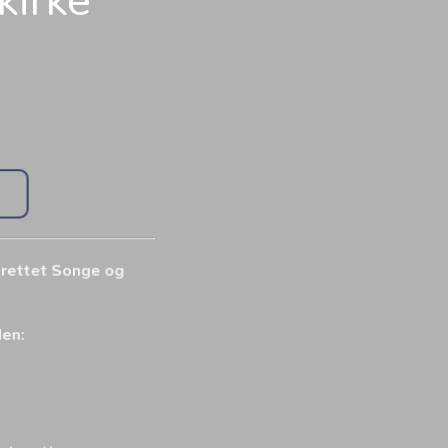
kirke
pprettet Songe og
iden: