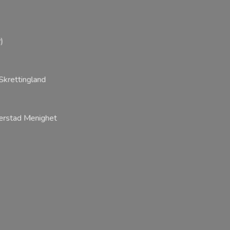
r)
 Skrettingland
jerstad Menighet