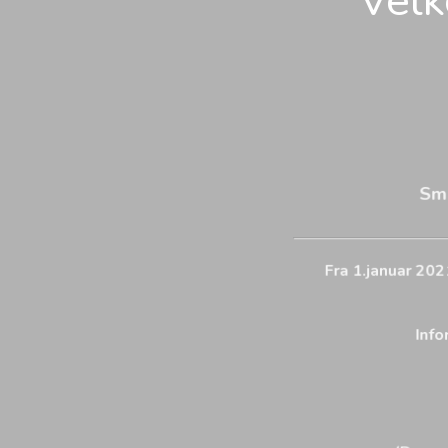
Velk
Smi
Fra 1.januar 202
Info